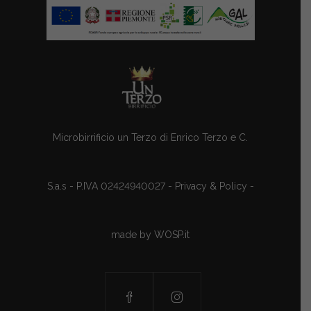
Microbirrificio un Terzo di Enrico Terzo e C.
S.a.s - P.IVA 02424940027 -
Privacy & Policy
-
made by
WOSP.it