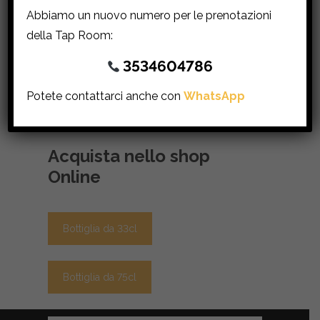
luppolo si bilanciano con equilibrio.
Abbiamo un nuovo numero per le prenotazioni
Dedicata alla regina Margot, sorella di Enrico
della Tap Room:
III re di Francia.
3534604786
Acquista nello shop
Potete contattarci anche con
WhatsApp
Online
Bottiglia da 33cl
Bottiglia da 75cl