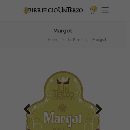
0
Margot
Home
Le Birre
Margot
Previo
Next
us