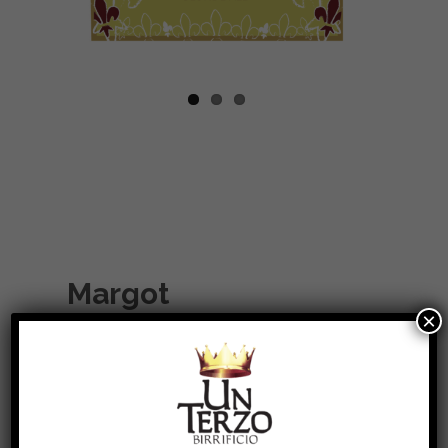
Margot
Birra chiara ad alta fermentazione,
alcool 5.5% in vol.
×
Colore dorato.
Al naso note floreali ed erbacee tipiche dei
luppoli tedeschi.
In bocca la dolcezza del malto e l’amaro del