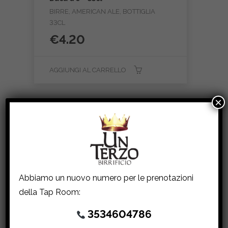
BIRRE, AMERICAN ALE, BOTTIGLIA
33CL
€
4.20
AGGIUNGI AL CARRELLO
×
Abbiamo un nuovo numero per le prenotazioni
della Tap Room:
3534604786