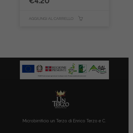
€
4.20
AGGIUNGI AL CARRELLO
Microbirrificio un Terzo di Enrico Terzo e C.