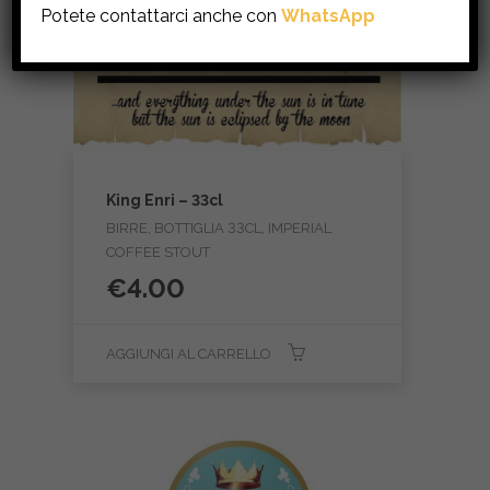
Potete contattarci anche con
WhatsApp
King Enri – 33cl
BIRRE, BOTTIGLIA 33CL, IMPERIAL
COFFEE STOUT
€
4.00
AGGIUNGI AL CARRELLO