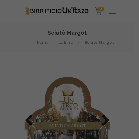
0
Sciatò Margot
Home
Le Birre
Sciatò Margot
Previo
Next