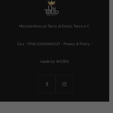
Microbirrificio un Terzo di Enrico Terzo e C.
S.a.s - P.IVA 02424940027 -
Privacy & Policy
-
made by
WOSP.it