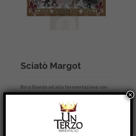
us
Sciatò Margot
×
Birra Bionda ad alta fermentazione con
aggiunta di uve Erbaluce, alcool 7% in
vol.
Colore dorato.
Al naso sentori di frutta e delicate note di erbe