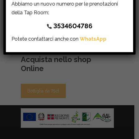
Abbiamo un nuovo numero per le prenotazioni
aromatiche.
della Tap Room:
In bocca è fresca e avvolgente, in evidenza
l’uva a bacca bianca utilizzata in produzione.
3534604786
Sciatò Margot è la prima birra del Birrificio Un
Potete contattarci anche con
WhatsApp
Terzo prodotta con l’ aggiunta di uva del
territorio.
Acquista nello shop
Online
Bottiglia da 75cl