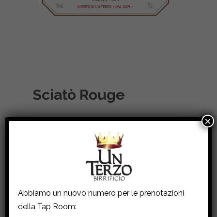
Sciatò Rouge
×
Birra Rosé ad alta fermentazione con
aggiunta di uve Cornalin, alcool 9% in vol.
Colore rosé.
Al naso sentori di frutta rossa.
In bocca è fresca e avvolgente, in evidenza
Abbiamo un nuovo numero per le prenotazioni
l’uva a bacca rossa e il mirtillo utilizzati in
della Tap Room:
produzione.