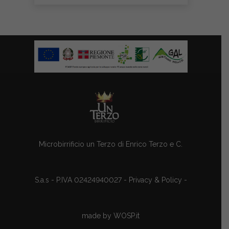
Microbirrificio un Terzo di Enrico Terzo e C.
S.a.s - P.IVA 02424940027 -
Privacy & Policy
-
made by
WOSP.it