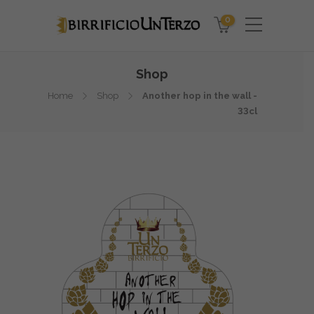
0
Shop
Home
Shop
Another hop in the wall -
33cl