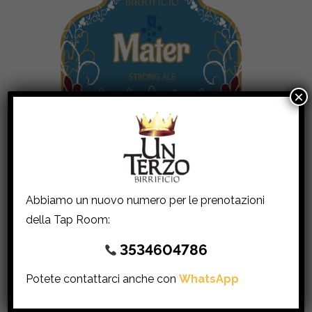
×
Mater – 33cl
BIRRE, BOTTIGLIA 33CL, STRONG ALE
€
4.20
Abbiamo un nuovo numero per le prenotazioni
della Tap Room:
AGGIUNGI AL CARRELLO
3534604786
Potete contattarci anche con
WhatsApp