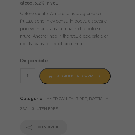
alcool 5.2% in vol.
Colore dorato. Al naso le note agrumate e
fruttate sono in evidenza. In bocca è secca e
piacevolmente amara….un’altro luppolo sul
muro. Another hop in the wall è dedicata a chi
non ha paura di abbattere i muri…
Disponibile
Alternative:
AGGIUNGI AL CARRELLO
Categorie:
,
,
AMERICAN IPA
BIRRE
BOTTIGLIA
,
33CL
GLUTEN FREE
CONDIVIDI