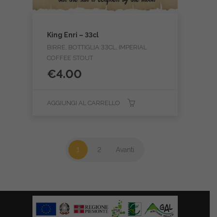
King Enri – 33cl
BIRRE, BOTTIGLIA 33CL, IMPERIAL
COFFEE STOUT
€
4.00
AGGIUNGI AL CARRELLO
1
2
Avanti