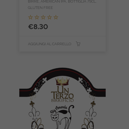
BIRRE, AMERICAN IPA, BOTTIGLIA 75CL,
GLUTEN FREE
Valutato
€
8.30
5.00
su 5
AGGIUNGI AL CARRELLO