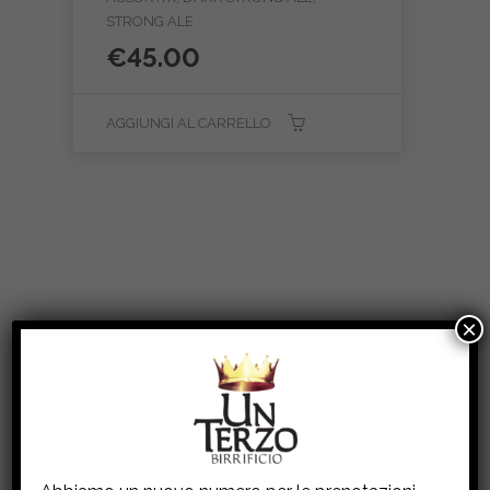
STRONG ALE
€
45.00
AGGIUNGI AL CARRELLO
×