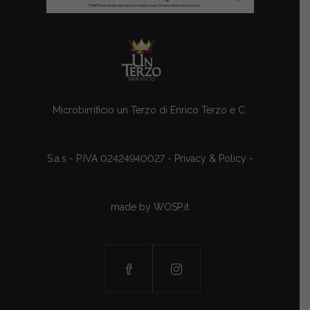
Microbirrificio un Terzo di Enrico Terzo e C.
S.a.s - P.IVA 02424940027 -
Privacy & Policy
-
made by
WOSP.it