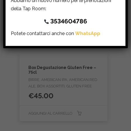
Abbiamo un nuovo numero per le prenotazioni
della Tap Room:
3534604786
Potete contattarci anche con
WhatsApp
Box Degustazione Gluten Free –
75cl
BIRRE, AMERICAN IPA, AMERICAN RED
ALE, BOX ASSORTITI, GLUTEN FREE
€
45.00
AGGIUNGI AL CARRELLO