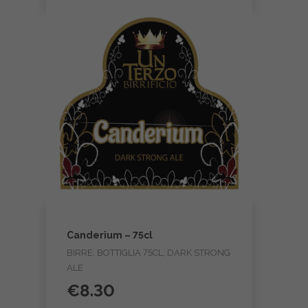
Canderium – 75cl
BIRRE, BOTTIGLIA 75CL, DARK STRONG
ALE
€
8.30