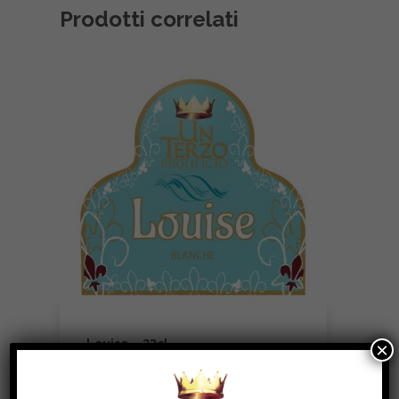
Prodotti correlati
Louise – 33cl
×
BIRRE, BLANCHE, BOTTIGLIA 33CL
€
3.80