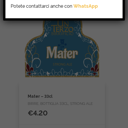
Potete contattarci anche con
WhatsApp
Mater – 33cl
BIRRE, BOTTIGLIA 33CL, STRONG ALE
€
4.20