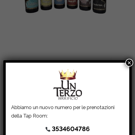
×
Box Degustazione Classic – 75cl
BIRRE, AMERICAN ALE, AMERICAN
RED ALE, BLANCHE, BLONDE ALE, BOX
ASSORTITI, DARK STRONG ALE,
STRONG ALE
Abbiamo un nuovo numero per le prenotazioni
€
45.00
della Tap Room:
3534604786
AGGIUNGI AL CARRELLO