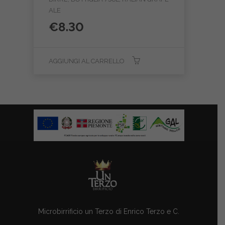
ALE
€
8.30
AGGIUNGI AL CARRELLO
Microbirrificio un Terzo di Enrico Terzo e C.