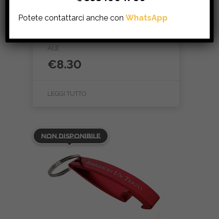
Potete contattarci anche con
WhatsApp
Natalis – 75cl
BIRRE, BOTTIGLIA 75CL, DARK STRONG
ALE
€
8.30
LEGGI TUTTO
Non Disponibile